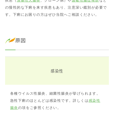
疾患（
潰瘍性大腸炎
、クローン病）や
過敏性腸症候群
など
の慢性的な下痢を来す疾患もあり、注意深い鑑別が必要で
す。下痢にお困りの方はぜひ当院へご相談ください。
原因
感染性
各種ウイルス性腸炎、細菌性腸炎が挙げられます。
急性下痢のほとんどは感染性です。詳しくは
感染性
腸炎
の項をご参照ください。