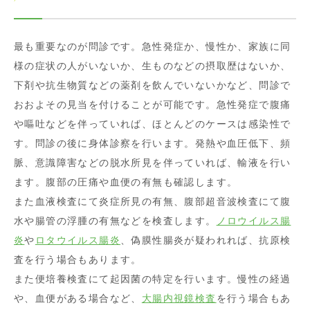
最も重要なのが問診です。急性発症か、慢性か、家族に同
様の症状の人がいないか、生ものなどの摂取歴はないか、
下剤や抗生物質などの薬剤を飲んでいないかなど、問診で
おおよその見当を付けることが可能です。急性発症で腹痛
や嘔吐などを伴っていれば、ほとんどのケースは感染性で
す。問診の後に身体診察を行います。発熱や血圧低下、頻
脈、意識障害などの脱水所見を伴っていれば、輸液を行い
ます。腹部の圧痛や血便の有無も確認します。
また血液検査にて炎症所見の有無、腹部超音波検査にて腹
水や腸管の浮腫の有無などを検査します。
ノロウイルス腸
炎
や
ロタウイルス腸炎
、偽膜性腸炎が疑われれば、抗原検
査を行う場合もあります。
また便培養検査にて起因菌の特定を行います。慢性の経過
や、血便がある場合など、
大腸内視鏡検査
を行う場合もあ