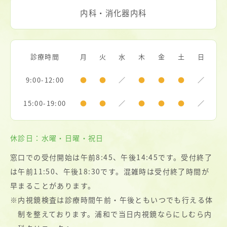
内科・消化器内科
診療時間
月
火
水
木
金
土
日
9:00-12:00
●
●
／
●
●
●
／
15:00-19:00
●
●
／
●
●
●
／
休診日：水曜・日曜・祝日
窓口での受付開始は午前8:45、午後14:45です。受付終了
は午前11:50、午後18:30です。混雑時は受付終了時間が
早まることがあります。
※
内視鏡検査は診療時間午前・午後ともいつでも行える体
制を整えております。浦和で当日内視鏡ならにしむら内