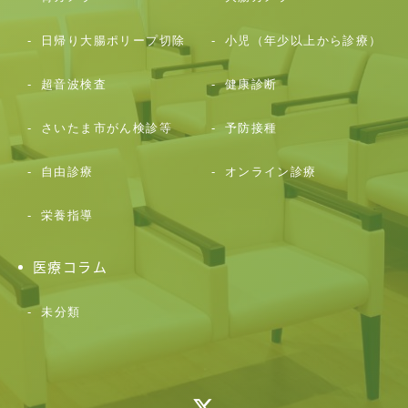
日帰り大腸ポリープ切除
小児（年少以上から診療）
超音波検査
健康診断
さいたま市がん検診等
予防接種
自由診療
オンライン診療
栄養指導
医療コラム
未分類