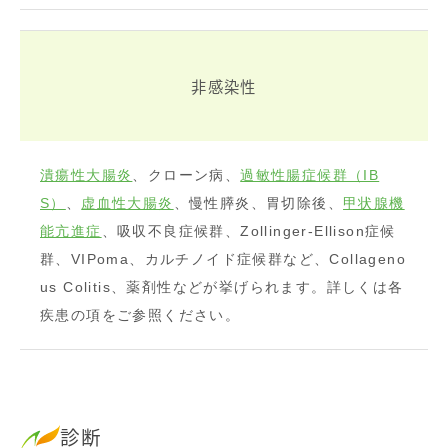
非感染性
潰瘍性大腸炎
、クローン病、
過敏性腸症候群（IB
S）
、
虚血性大腸炎
、慢性膵炎、胃切除後、
甲状腺機
能亢進症
、吸収不良症候群、Zollinger-Ellison症候
群、VIPoma、カルチノイド症候群など、Collageno
us Colitis、薬剤性などが挙げられます。詳しくは各
疾患の項をご参照ください。
診断