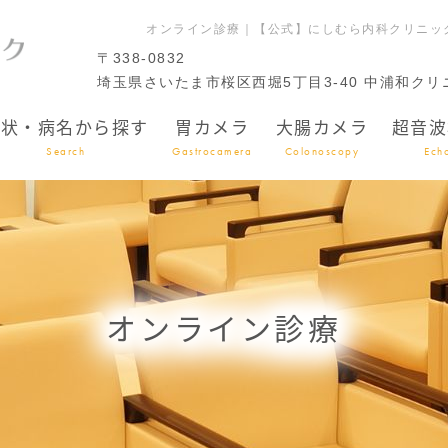
オンライン診療｜【公式】にしむら内科クリニッ
〒338-0832
埼玉県さいたま市桜区西堀5丁目3-40 中浦和ク
症状・病名から探す
胃カメラ
大腸カメラ
超音波
Search
Gastrocamera
Colonoscopy
Ech
オンライン診療