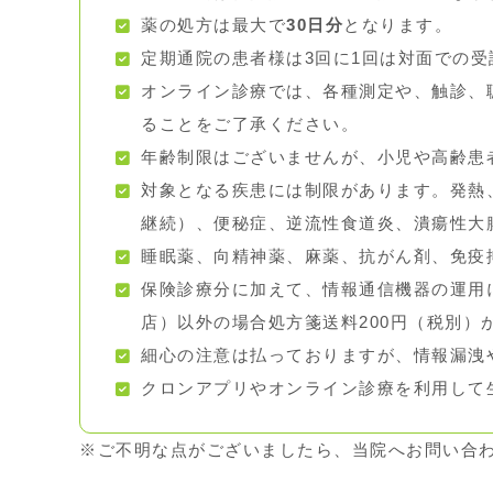
薬の処方は最大で
30日分
となります。
定期通院の患者様は3回に1回は対面での
オンライン診療では、各種測定や、触診、
ることをご了承ください。
年齢制限はございませんが、小児や高齢患
対象となる疾患には制限があります。発熱
継続）、便秘症、逆流性食道炎、潰瘍性大
睡眠薬、向精神薬、麻薬、抗がん剤、免疫
保険診療分に加えて、情報通信機器の運用に
店）以外の場合処方箋送料200円（税別）
細心の注意は払っておりますが、情報漏洩
クロンアプリやオンライン診療を利用して
※ご不明な点がございましたら、当院へお問い合