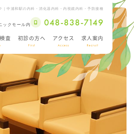
ク｜中浦和駅の内科・消化器内科・内視鏡内科・予防接種
048-838-7149
リニックモール内
検査
初診の方へ
アクセス
求人案内
o
First
Access
Recruit