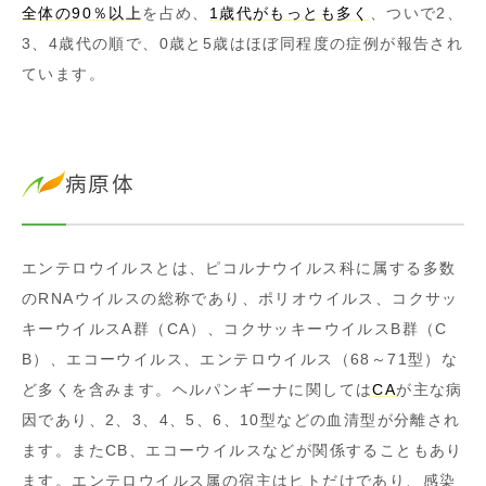
全体の90％以上
を占め、
1歳代がもっとも多く
、ついで2、
3、4歳代の順で、0歳と5歳はほぼ同程度の症例が報告され
ています。
病原体
エンテロウイルスとは、ピコルナウイルス科に属する多数
のRNAウイルスの総称であり、ポリオウイルス、コクサッ
キーウイルスA群（CA）、コクサッキーウイルスB群（C
B）、エコーウイルス、エンテロウイルス（68～71型）な
ど多くを含みます。ヘルパンギーナに関しては
CA
が主な病
因であり、2、3、4、5、6、10型などの血清型が分離され
ます。またCB、エコーウイルスなどが関係することもあり
ます。エンテロウイルス属の宿主はヒトだけであり、感染