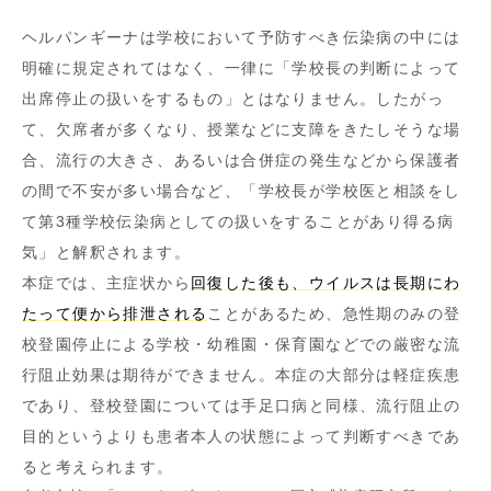
ヘルパンギーナは学校において予防すべき伝染病の中には
明確に規定されてはなく、一律に「学校長の判断によって
出席停止の扱いをするもの」とはなりません。したがっ
て、欠席者が多くなり、授業などに支障をきたしそうな場
合、流行の大きさ、あるいは合併症の発生などから保護者
の間で不安が多い場合など、「学校長が学校医と相談をし
て第3種学校伝染病としての扱いをすることがあり得る病
気」と解釈されます。
本症では、主症状から
回復した後も、ウイルスは長期にわ
たって便から排泄される
ことがあるため、急性期のみの登
校登園停止による学校・幼稚園・保育園などでの厳密な流
行阻止効果は期待ができません。本症の大部分は軽症疾患
であり、登校登園については手足口病と同様、流行阻止の
目的というよりも患者本人の状態によって判断すべきであ
ると考えられます。