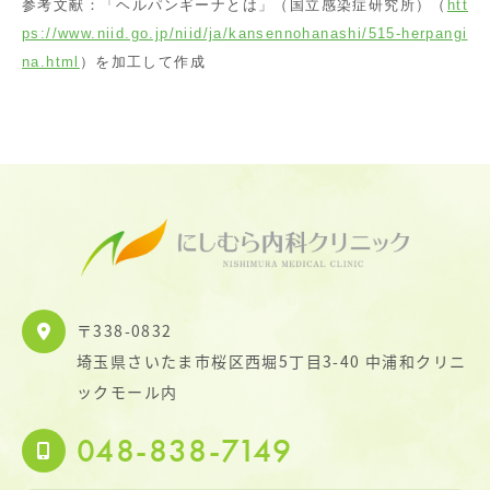
参考文献：「ヘルパンギーナとは」（国立感染症研究所）（
htt
ps://www.niid.go.jp/niid/ja/kansennohanashi/515-herpangi
na.html
）を加工して作成
〒338-0832
埼玉県さいたま市桜区西堀5丁目3-40 中浦和クリニ
ックモール内
048-838-7149