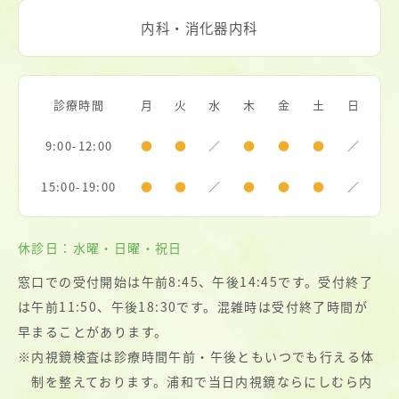
内科・消化器内科
診療時間
月
火
水
木
金
土
日
9:00-12:00
●
●
／
●
●
●
／
15:00-19:00
●
●
／
●
●
●
／
休診日：水曜・日曜・祝日
窓口での受付開始は午前8:45、午後14:45です。受付終了
は午前11:50、午後18:30です。混雑時は受付終了時間が
早まることがあります。
※
内視鏡検査は診療時間午前・午後ともいつでも行える体
制を整えております。浦和で当日内視鏡ならにしむら内