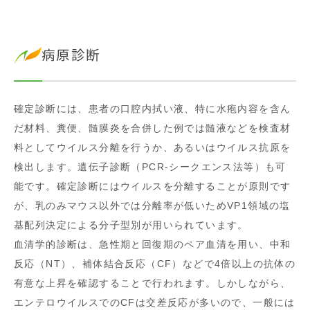
病原診断
確定診断には、患者の口腔内拭い液、特に水疱内容を含ん
だ材料、糞便、髄膜炎を合併した例では髄液などを検査材
料としてウイルス分離を行うか、あるいはウイルス抗原を
検出します。遺伝子診断（PCR-シークエンス法等）も可
能です。確定診断にはウイルスを分離することが原則です
が、乳のみマウス以外では分離率が低いためVP1領域の塩
基配列決定による分子型別が用いられています。
血清学的診断は、急性期と回復期のペア血清を用い、中和
反応（NT）、補体結合反応（CF）などで4倍以上の抗体の
有意な上昇を確認することで行われます。しかしながら、
エンテロウイルスでのCFは交差反応が多いので、一般には