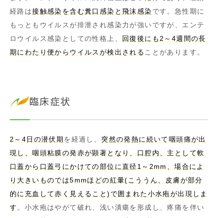
経路は
接触感染を含む糞口感染と飛沫感染
です。急性期に
もっともウイルスが排泄され感染力が強いですが、エンテ
ロウイルス感染としての性格上、
回復後にも2～4週間の長
期にわたり便からウイルスが検出される
ことがあります。
臨床症状
2～4日の潜伏期
を経過し、
突然の発熱に続いて咽頭痛が出
現し、咽頭粘膜の発赤が顕著となり、口腔内、主として軟
口蓋から口蓋弓にかけての部位に直径1～2mm、場合によ
り大きいものでは5mmほどの紅暈(こううん、皮膚が部分
的に充血して赤く見えること)で囲まれた小水疱が出現しま
す
。小水疱はやがて破れ、浅い潰瘍を形成し、疼痛を伴い