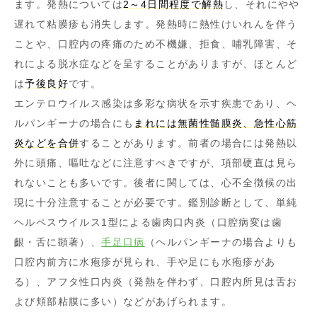
ます。発熱については
2～4日間程度で解熱
し、それにやや
遅れて粘膜疹も消失します。発熱時に熱性けいれんを伴う
ことや、口腔内の疼痛のため不機嫌、拒食、哺乳障害、そ
れによる脱水症などを呈することがありますが、ほとんど
は
予後良好
です。
エンテロウイルス感染は多彩な病状を示す疾患であり、ヘ
ルパンギーナの場合にも
まれには無菌性髄膜炎、急性心筋
炎などを合併
することがあります。前者の場合には発熱以
外に頭痛、嘔吐などに注意すべきですが、項部硬直は見ら
れないことも多いです。後者に関しては、心不全徴候の出
現に十分注意することが必要です。鑑別診断として、単純
ヘルペスウイルス1型による歯肉口内炎（口腔病変は歯
齦・舌に顕著）、
手足口病
（ヘルパンギーナの場合よりも
口腔内前方に水疱疹が見られ、手や足にも水疱疹があ
る）、アフタ性口内炎（発熱を伴わず、口腔内所見は舌お
よび頬部粘膜に多い）などがあげられます。