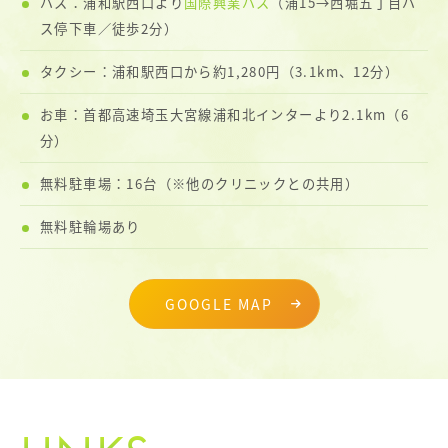
バス：浦和駅西口より
国際興業バス
（浦15→西堀五丁目バ
ス停下車／徒歩2分）
タクシー：浦和駅西口から約1,280円（3.1km、12分）
お車：首都高速埼玉大宮線浦和北インターより2.1km（6
分）
無料駐車場：16台（※他のクリニックとの共用）
無料駐輪場あり
GOOGLE MAP