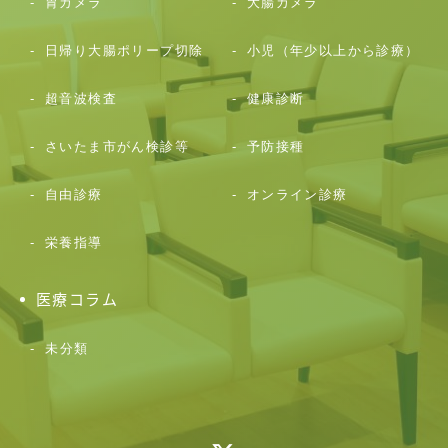
胃カメラ
大腸カメラ
日帰り大腸ポリープ切除
小児（年少以上から診療）
超音波検査
健康診断
さいたま市がん検診等
予防接種
自由診療
オンライン診療
栄養指導
医療コラム
未分類